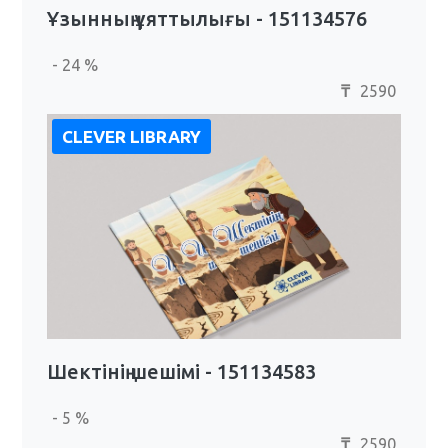
Ұзынның ұяттылығы - 151134576
- 24 %
2590
₸
CLEVER LIBRARY
Шектінің шешімі - 151134583
- 5 %
2590
₸