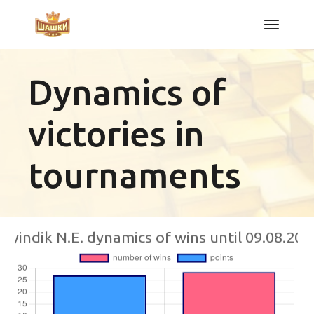
Skip
to
the
content
Dynamics of
victories in
tournaments