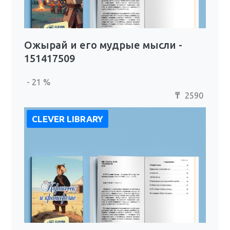
Ожырай и его мудрые мысли -
151417509
- 21 %
2590
₸
CLEVER LIBRARY