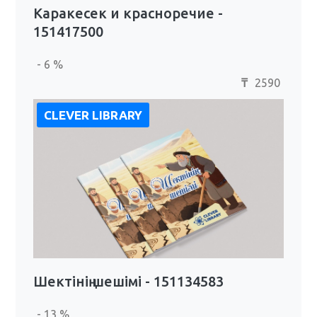
Каракесек и красноречие -
151417500
- 6 %
2590
₸
CLEVER LIBRARY
Шектінің шешімі - 151134583
- 13 %