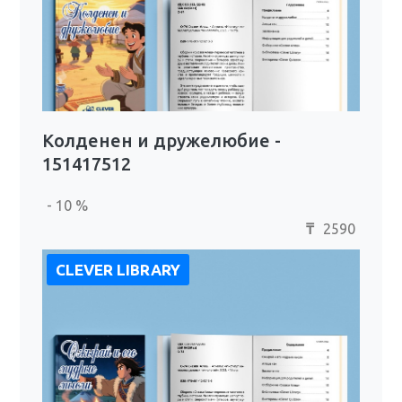
Колденен и дружелюбие -
151417512
- 10 %
2590
₸
CLEVER LIBRARY