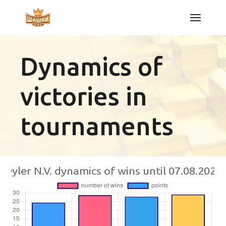
Skip
to
the
content
Dynamics of
victories in
tournaments